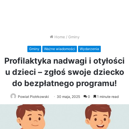
Home
/
Gminy
Gminy
Ważne wiadomości
Wydarzenia
Profilaktyka nadwagi i otyłości
u dzieci – zgłoś swoje dziecko
do bezpłatnego programu!
Powiat Piotrkowski
30 maja, 2025
0
1 minute read