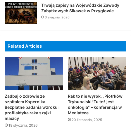
Trwają zapisy na Wojewódzkie Zawody
Zabytkowych Sikawek w Przygłowie
6 sierpnia, 2026
Related Articles
Zadbaj o zdrowie ze
Rak to nie wyrok. „Piotrków
szpitalem Kopernika.
Trybunalski! Tu też jest
Bezpłatne badania wzroku i
onkologia” – konferencja w
profilaktyka raka szyjki
Mediatece
macicy
20 listopada, 2025
19 stycznia, 2026