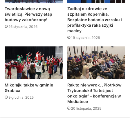
Twardosławice z nową
Zadbaj o zdrowie ze
świetlicą. Pierwszy etap
szpitalem Kopernika.
budowy zakończony!
Bezpłatne badania wzroku i
profilaktyka raka szyjki
26 stycznia, 2026
macicy
19 stycznia, 2026
Mikołajki także w gminie
Rak to nie wyrok. „Piotrków
Grabica
Trybunalski! Tu też jest
onkologia” – konferencja w
9 grudnia, 2025
Mediatece
20 listopada, 2025