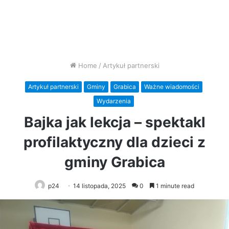
Home
/
Artykuł partnerski
Artykuł partnerski
Gminy
Grabica
Ważne wiadomości
Wydarzenia
Bajka jak lekcja – spektakl
profilaktyczny dla dzieci z
gminy Grabica
p24
14 listopada, 2025
0
1 minute read