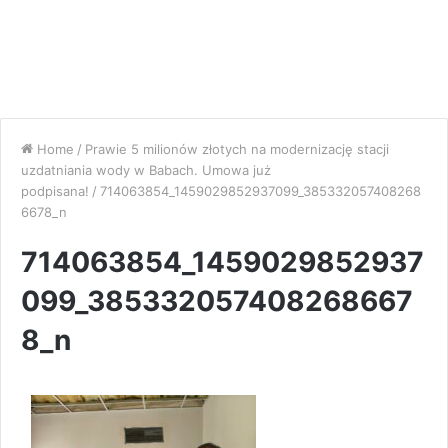
Home
/
Prawie 5 milionów złotych na modernizację stacji
uzdatniania wody w Babach. Umowa już
podpisana!
/
714063854_1459029852937099_385332057408268
6678_n
714063854_1459029852937
099_385332057408268667
8_n