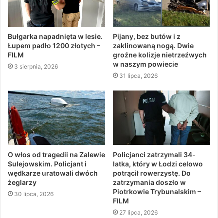
Bułgarka napadnięta w lesie.
Pijany, bez butów i z
Łupem padło 1200 złotych –
zaklinowaną nogą. Dwie
FILM
groźne kolizje nietrzeźwych
w naszym powiecie
3 sierpnia, 2026
31 lipca, 2026
O włos od tragedii na Zalewie
Policjanci zatrzymali 34-
Sulejowskim. Policjant i
latka, który w Łodzi celowo
wędkarze uratowali dwóch
potrącił rowerzystę. Do
żeglarzy
zatrzymania doszło w
Piotrkowie Trybunalskim –
30 lipca, 2026
FILM
27 lipca, 2026