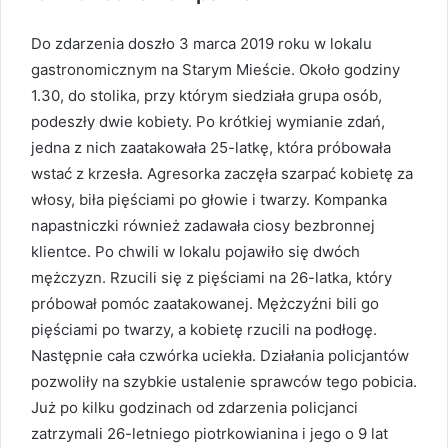
Do zdarzenia doszło 3 marca 2019 roku w lokalu
gastronomicznym na Starym Mieście. Około godziny
1.30, do stolika, przy którym siedziała grupa osób,
podeszły dwie kobiety. Po krótkiej wymianie zdań,
jedna z nich zaatakowała 25-latkę, która próbowała
wstać z krzesła. Agresorka zaczęła szarpać kobietę za
włosy, biła pięściami po głowie i twarzy. Kompanka
napastniczki również zadawała ciosy bezbronnej
klientce. Po chwili w lokalu pojawiło się dwóch
mężczyzn. Rzucili się z pięściami na 26-latka, który
próbował pomóc zaatakowanej. Mężczyźni bili go
pięściami po twarzy, a kobietę rzucili na podłogę.
Następnie cała czwórka uciekła. Działania policjantów
pozwoliły na szybkie ustalenie sprawców tego pobicia.
Już po kilku godzinach od zdarzenia policjanci
zatrzymali 26-letniego piotrkowianina i jego o 9 lat