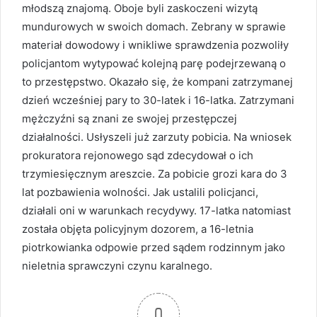
młodszą znajomą. Oboje byli zaskoczeni wizytą
mundurowych w swoich domach. Zebrany w sprawie
materiał dowodowy i wnikliwe sprawdzenia pozwoliły
policjantom wytypować kolejną parę podejrzewaną o
to przestępstwo. Okazało się, że kompani zatrzymanej
dzień wcześniej pary to 30-latek i 16-latka. Zatrzymani
mężczyźni są znani ze swojej przestępczej
działalności. Usłyszeli już zarzuty pobicia. Na wniosek
prokuratora rejonowego sąd zdecydował o ich
trzymiesięcznym areszcie. Za pobicie grozi kara do 3
lat pozbawienia wolności. Jak ustalili policjanci,
działali oni w warunkach recydywy. 17-latka natomiast
została objęta policyjnym dozorem, a 16-letnia
piotrkowianka odpowie przed sądem rodzinnym jako
nieletnia sprawczyni czynu karalnego.
0