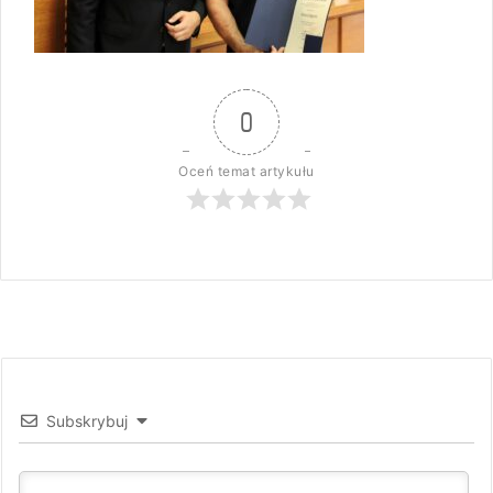
0
Oceń temat artykułu
Subskrybuj