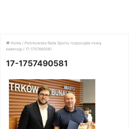
Home
/
Piotrkowska Rada Sportu rozpoczęła nową
kadencję
/
17-1757490581
17-1757490581