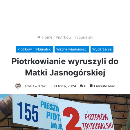
Home
/
Piotrków Trybunalski
Piotrków Trybunalski
Ważne wiadomości
Wydarzenia
Piotrkowianie wyruszyli do
Matki Jasnogórskiej
Jarosław Krak
11 lipca, 2024
0
1 minute read