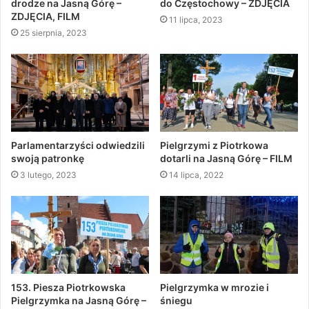
drodze na Jasną Górę –
do Częstochowy – ZDJĘCIA
ZDJĘCIA, FILM
11 lipca, 2023
25 sierpnia, 2023
Parlamentarzyści odwiedzili
Pielgrzymi z Piotrkowa
swoją patronkę
dotarli na Jasną Górę – FILM
3 lutego, 2023
14 lipca, 2022
153. Piesza Piotrkowska
Pielgrzymka w mrozie i
Pielgrzymka na Jasną Górę –
śniegu