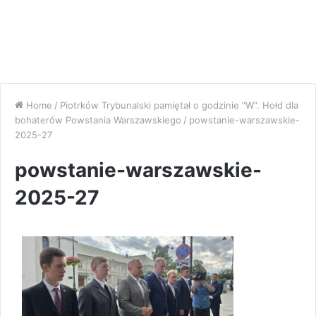
Home
/
Piotrków Trybunalski pamiętał o godzinie "W". Hołd dla
bohaterów Powstania Warszawskiego
/
powstanie-warszawskie-
2025-27
powstanie-warszawskie-
2025-27