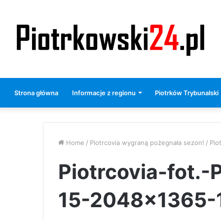
Strona główna
Informacje z regionu
Piotrków Trybunalski
Home
/
Piotrcovia wygraną pożegnała sezon!
/
Pio
Piotrcovia-fot.
15-2048×1365-