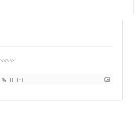
{}
[+]