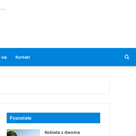
lama
Se
 się
Kontakt
for
Pozostałe
Kobieta z dwoma