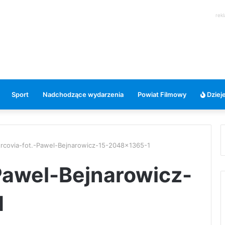
rek
Sport
Nadchodzące wydarzenia
Powiat Filmowy
Dzieje
trcovia-fot.-Pawel-Bejnarowicz-15-2048×1365-1
-Pawel-Bejnarowicz-
1