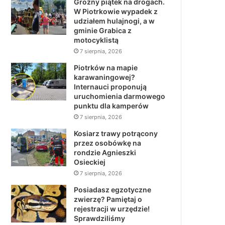
Groźny piątek na drogach.
W Piotrkowie wypadek z
udziałem hulajnogi, a w
gminie Grabica z
motocyklistą
7 sierpnia, 2026
Piotrków na mapie
karawaningowej?
Internauci proponują
uruchomienia darmowego
punktu dla kamperów
7 sierpnia, 2026
Kosiarz trawy potrącony
przez osobówkę na
rondzie Agnieszki
Osieckiej
7 sierpnia, 2026
Posiadasz egzotyczne
zwierzę? Pamiętaj o
rejestracji w urzędzie!
Sprawdziliśmy