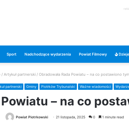
rek
Sport
Nadchodzące wydarzenia
Powiat Filmowy
Dzieje
e
/
Artykuł partnerski
/
Obradowała Rada Powiatu – na co postawiono ty
kuł partnerski
Gminy
Piotrków Trybunalski
Ważne wiadomości
Wydarze
Powiatu – na co post
Powiat Piotrkowski
21 listopada, 2025
0
1 minute read