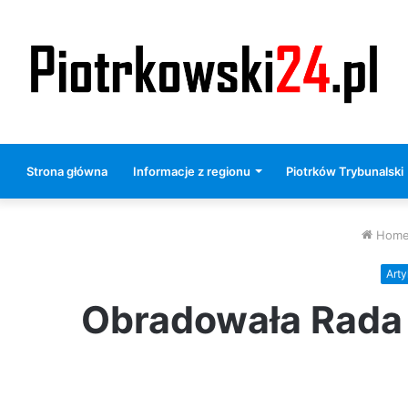
Strona główna
Informacje z regionu
Piotrków Trybunalski
Hom
Arty
Obradowała Rada 