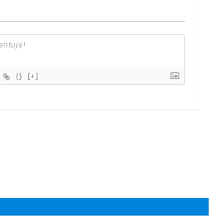
{}
[+]