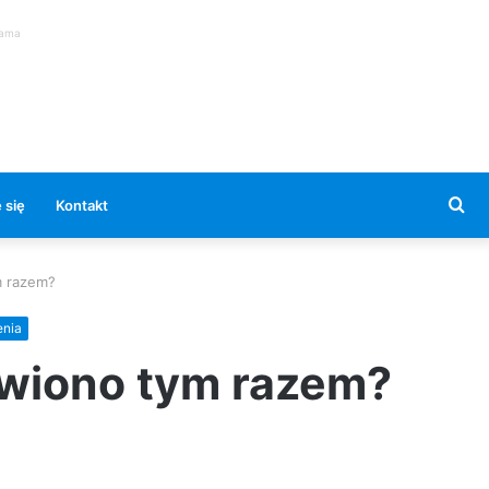
lama
Se
 się
Kontakt
for
m razem?
nia
awiono tym razem?