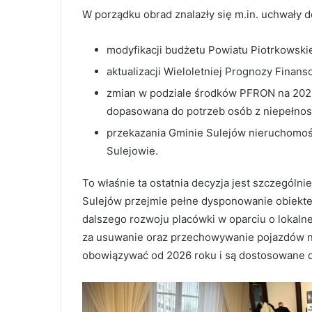
W porządku obrad znalazły się m.in. uchwały d
modyfikacji budżetu Powiatu Piotrkowski
aktualizacji Wieloletniej Prognozy Finan
zmian w podziale środków PFRON na 2025
dopasowana do potrzeb osób z niepełno
przekazania Gminie Sulejów nieruchomośc
Sulejowie.
To właśnie ta ostatnia decyzja jest szczególn
Sulejów przejmie pełne dysponowanie obiekte
dalszego rozwoju placówki w oparciu o lokaln
za usuwanie oraz przechowywanie pojazdów n
obowiązywać od 2026 roku i są dostosowane d