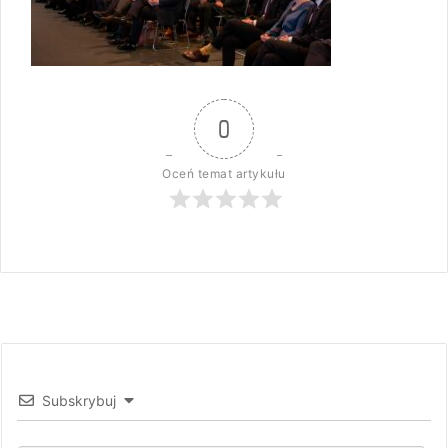
0
Oceń temat artykułu
Subskrybuj