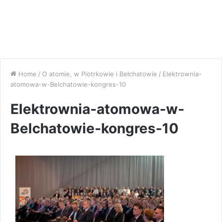
Home
/
O atomie, w Piotrkowie i Bełchatowie
/
Elektrownia-
atomowa-w-Belchatowie-kongres-10
Elektrownia-atomowa-w-
Belchatowie-kongres-10