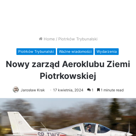
Home
/
Piotrków Trybunalski
Piotrków Trybunalski
Ważne wiadomości
Wydarzenia
Nowy zarząd Aeroklubu Ziemi
Piotrkowskiej
Jarosław Krak
17 kwietnia, 2024
1
1 minute read