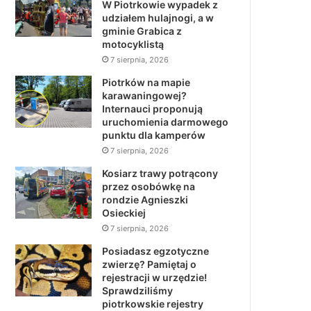
W Piotrkowie wypadek z
udziałem hulajnogi, a w
gminie Grabica z
motocyklistą
7 sierpnia, 2026
Piotrków na mapie
karawaningowej?
Internauci proponują
uruchomienia darmowego
punktu dla kamperów
7 sierpnia, 2026
Kosiarz trawy potrącony
przez osobówkę na
rondzie Agnieszki
Osieckiej
7 sierpnia, 2026
Posiadasz egzotyczne
zwierzę? Pamiętaj o
rejestracji w urzędzie!
Sprawdziliśmy
piotrkowskie rejestry