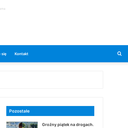
lama
Se
 się
Kontakt
for
Pozostałe
Groźny piątek na drogach.