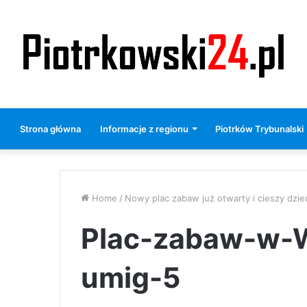
Strona główna
Informacje z regionu
Piotrków Trybunalski
Home
/
Nowy plac zabaw już otwarty i cieszy dziec
Plac-zabaw-w-W
umig-5