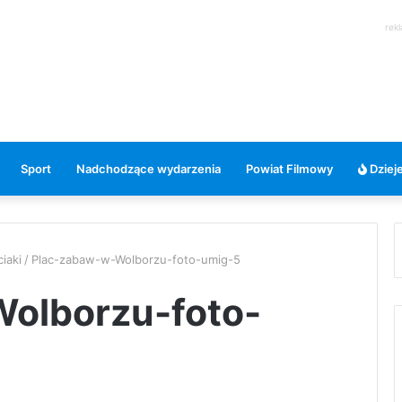
rek
Sport
Nadchodzące wydarzenia
Powiat Filmowy
Dzieje
iaki
/
Plac-zabaw-w-Wolborzu-foto-umig-5
olborzu-foto-