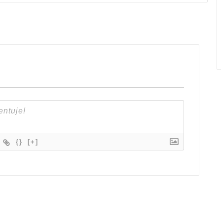
{}
[+]