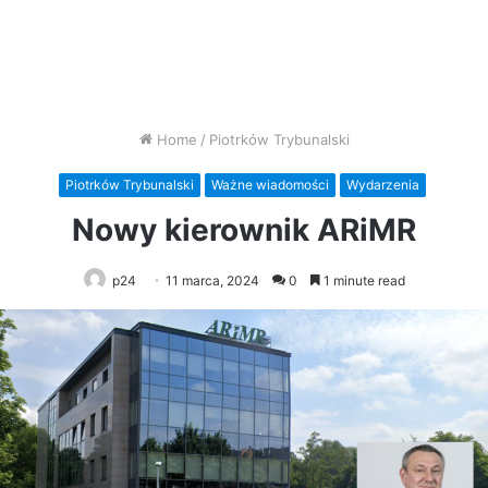
Home
/
Piotrków Trybunalski
Piotrków Trybunalski
Ważne wiadomości
Wydarzenia
Nowy kierownik ARiMR
p24
11 marca, 2024
0
1 minute read