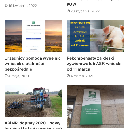
KGW
19 kwietnia, 2022
20 stycznia, 2022
Urzędnicy pomogą wypełnić
Rekompensaty za klęski
wniosek o płatności
żywiołowe lub ASF: wnioski
bezpośrednie
od 11 marca
4 maja, 2021
4 marca, 2021
ARiMR: dopłaty 2020 – nowy
termin składania oświadczeń