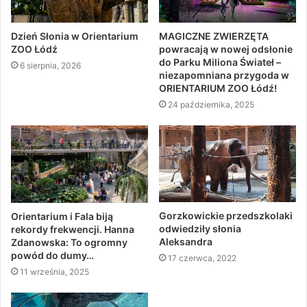
Dzień Słonia w Orientarium
MAGICZNE ZWIERZĘTA
ZOO Łódź
powracają w nowej odsłonie
do Parku Miliona Świateł –
6 sierpnia, 2026
niezapomniana przygoda w
ORIENTARIUM ZOO Łódź!
24 października, 2025
Gorzkowickie przedszkolaki
Orientarium i Fala biją
odwiedziły słonia
rekordy frekwencji. Hanna
Aleksandra
Zdanowska: To ogromny
powód do dumy…
17 czerwca, 2022
11 września, 2025