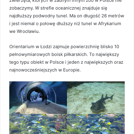
zwierzęta, których w żadnym innym zoo w Polsce nie
zobaczymy. W strefie oceanicznej znajduje się
najdłuższy podwodny tunel. Ma on długość 26 metrów
i jest niemal o połowę dłuższy niż tunel w Afrykarium
we Wrocławiu.
Orientarium w Łodzi zajmuje powierzchnię blisko 10
pełnowymiarowych boisk piłkarskich. To największy
tego typu obiekt w Polsce i jeden z największych oraz
najnowocześniejszych w Europie.