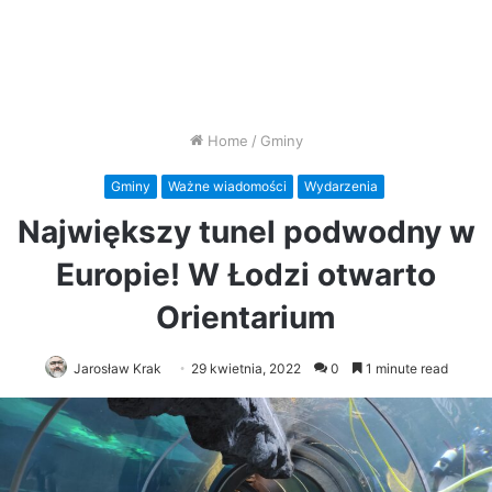
Home
/
Gminy
Gminy
Ważne wiadomości
Wydarzenia
Największy tunel podwodny w
Europie! W Łodzi otwarto
Orientarium
Jarosław Krak
29 kwietnia, 2022
0
1 minute read