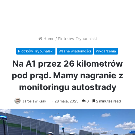
Home
/
Piotrków Trybunalski
Piotrków Trybunalski
Ważne wiadomości
Wydarzenia
Na A1 przez 26 kilometrów
pod prąd. Mamy nagranie z
monitoringu autostrady
Jarosław Krak
28 maja, 2025
0
2 minutes read