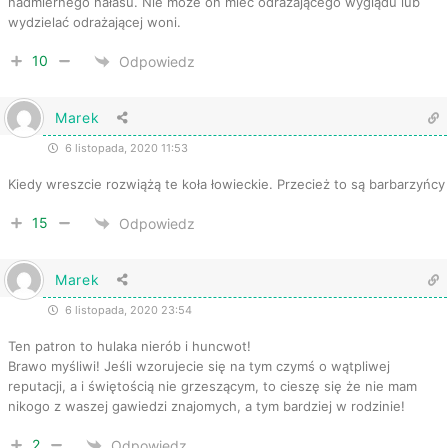
nadmiernego hałasu. Nie może on mieć odrażającego wyglądu lub
wydzielać odrażającej woni.
10
Odpowiedz
Marek
6 listopada, 2020 11:53
Kiedy wreszcie rozwiążą te koła łowieckie. Przecież to są barbarzyńcy
15
Odpowiedz
Marek
6 listopada, 2020 23:54
Ten patron to hulaka nierób i huncwot!
Brawo myśliwi! Jeśli wzorujecie się na tym czymś o wątpliwej
reputacji, a i świętością nie grzeszącym, to cieszę się że nie mam
nikogo z waszej gawiedzi znajomych, a tym bardziej w rodzinie!
2
Odpowiedz