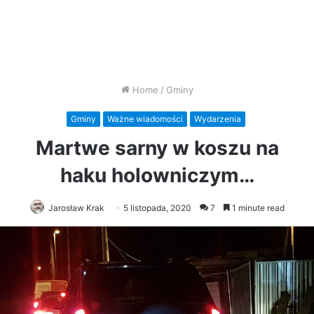
Home
/
Gminy
Gminy
Ważne wiadomości
Wydarzenia
Martwe sarny w koszu na
haku holowniczym…
Jarosław Krak
5 listopada, 2020
7
1 minute read