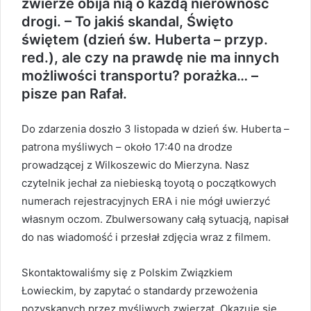
zwierze obija nią o każdą nierówność
drogi. – To jakiś skandal, Święto
świętem (dzień św. Huberta – przyp.
red.), ale czy na prawdę nie ma innych
możliwości transportu? porażka… –
pisze pan Rafał.
Do zdarzenia doszło 3 listopada w dzień św. Huberta –
patrona myśliwych – około 17:40 na drodze
prowadzącej z Wilkoszewic do Mierzyna. Nasz
czytelnik jechał za niebieską toyotą o początkowych
numerach rejestracyjnych ERA i nie mógł uwierzyć
własnym oczom. Zbulwersowany całą sytuacją, napisał
do nas wiadomość i przesłał zdjęcia wraz z filmem.
Skontaktowaliśmy się z Polskim Związkiem
Łowieckim, by zapytać o standardy przewożenia
pozyskanych przez myśliwych zwierząt. Okazuje się,