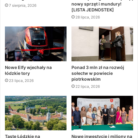
nowy sprzęt i mundury!
7 sierpnia, 2026
[LISTA JEDNOSTEK]
28 lipca, 2026
Nowe Elfy wjechały na
Ponad 3 mln zł na rozwój
łódzkie tory
sołectw w powiecie
piotrkowskim
23 lipca, 2026
22 lipca, 2026
Taste Łódzkie na
Nowe inwestycje i miliony na