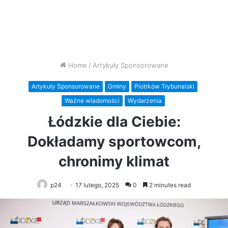
Home
/
Artykuły Sponsorowane
Artykuły Sponsorowane
Gminy
Piotrków Trybunalski
Ważne wiadomości
Wydarzenia
Łódzkie dla Ciebie:
Dokładamy sportowcom,
chronimy klimat
p24
17 lutego, 2025
0
2 minutes read