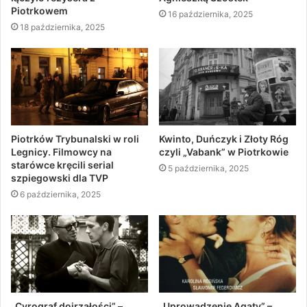
Piotrkowem
16 października, 2025
18 października, 2025
Piotrków Trybunalski w roli
Kwinto, Duńczyk i Złoty Róg
Legnicy. Filmowcy na
czyli „Vabank” w Piotrkowie
starówce kręcili serial
5 października, 2025
szpiegowski dla TVP
6 października, 2025
„Cyrograf dojrzałości” –
„Uprowadzenie Agaty” –