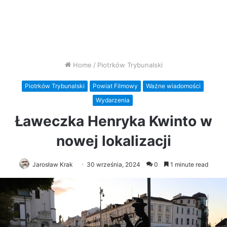
Home
/
Piotrków Trybunalski
Piotrków Trybunalski
Powiat Filmowy
Ważne wiadomości
Wydarzenia
Ławeczka Henryka Kwinto w
nowej lokalizacji
Jarosław Krak
30 września, 2024
0
1 minute read