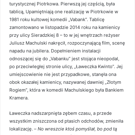
turystycznej Piotrkowa. Pierwszą jej częścią, była
tablicą, Upamiętniają one realizację w Piotrkowie w
1981 roku kultowej komedii „Vabank”. Tablicę
zamontowano w listopadzie 2014 roku na kamienicy
przy ulicy Sieradzkiej 8 – to w jej wnętrzach reżyser
Juliusz Machulski nakręcił, rozpoczynającą film, scenę
napadu na jubilera. Dopełnieniem instalacji
odnoszącej się do „Vabanku” jest stojąca nieopodal,
po przeciwległej stronie ulicy, „Ławeczka Kwinto”. Jej
umiejscowienie nie jest przypadkowe, stanęła ona
obok okazałej kamienicy, nazywanej dawniej „Złotym
Rogiem”, która w komedii Machulskiego była Bankiem
Kramera.
Ławeczka nadszarpnięta zębem czasu, a przede
wszystkim zniszczona od ptasich odchodów, zmieniła
lokalizację. –
No wreszcie ktoś pomyślał, bo pod tą