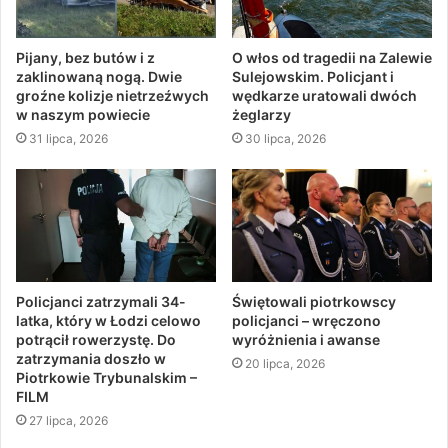
Pijany, bez butów i z
O włos od tragedii na Zalewie
zaklinowaną nogą. Dwie
Sulejowskim. Policjant i
groźne kolizje nietrzeźwych
wędkarze uratowali dwóch
w naszym powiecie
żeglarzy
31 lipca, 2026
30 lipca, 2026
Policjanci zatrzymali 34-
Świętowali piotrkowscy
latka, który w Łodzi celowo
policjanci – wręczono
potrącił rowerzystę. Do
wyróżnienia i awanse
zatrzymania doszło w
20 lipca, 2026
Piotrkowie Trybunalskim –
FILM
27 lipca, 2026