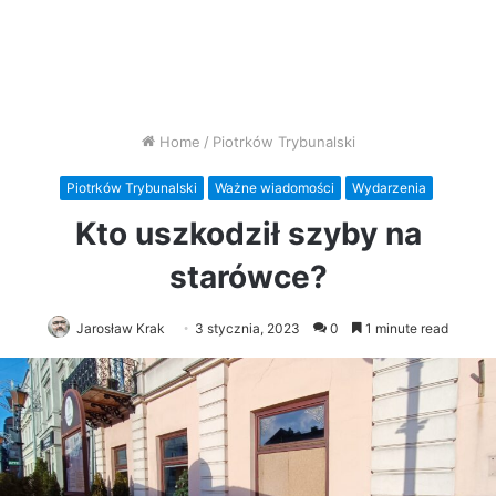
Home
/
Piotrków Trybunalski
Piotrków Trybunalski
Ważne wiadomości
Wydarzenia
Kto uszkodził szyby na
starówce?
Jarosław Krak
3 stycznia, 2023
0
1 minute read