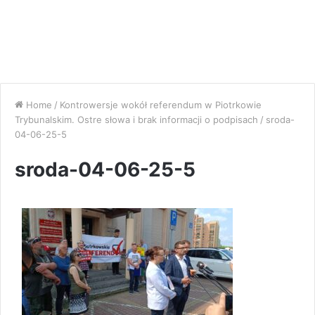
Home
/
Kontrowersje wokół referendum w Piotrkowie
Trybunalskim. Ostre słowa i brak informacji o podpisach
/
sroda-
04-06-25-5
sroda-04-06-25-5