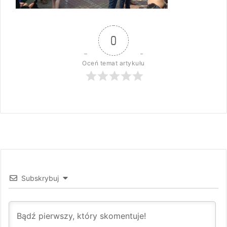
0
Oceń temat artykułu
Subskrybuj