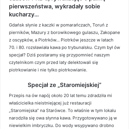
pierwszeństwa, wykradały sobie
kucharzy…
Gdańsk słynie z kaczki w pomarańczach, Toruń z
pierników, Mazury z borowikowego gulaszu, Zakopane
z oscypków, a Piotrków… Piotrków jeszcze w latach
70. i 80. rozsławiała kawa po trybunalsku. Czym był ów
specjał? Dziś postaramy się przypomnieć naszym
czytelnikom czym przed laty delektowali się
piotrkowianie i nie tylko piotrkowianie.
Specjał ze „Staromiejskiej”
Przepis na ów napój około 20 lat temu zdradziła mi
właścicielka nieistniejącej już restauracji
„Staromiejska” na Starówce. To właśnie w tym lokalu
narodziła się owa słynna kawa. Przygotowywano ją w
niewielkim imbryczku. Do wody wsypywano drobno