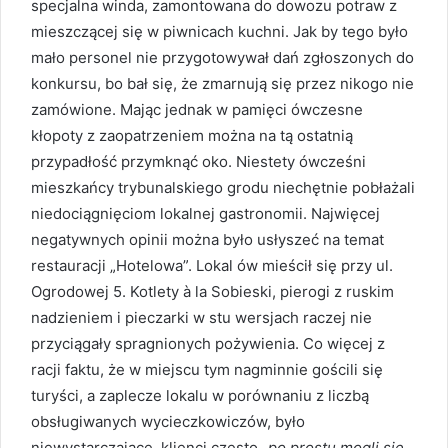
specjalna winda, zamontowana do dowozu potraw z
mieszczącej się w piwnicach kuchni. Jak by tego było
mało personel nie przygotowywał dań zgłoszonych do
konkursu, bo bał się, że zmarnują się przez nikogo nie
zamówione. Mając jednak w pamięci ówczesne
kłopoty z zaopatrzeniem można na tą ostatnią
przypadłość przymknąć oko. Niestety ówcześni
mieszkańcy trybunalskiego grodu niechętnie pobłażali
niedociągnięciom lokalnej gastronomii. Najwięcej
negatywnych opinii można było usłyszeć na temat
restauracji „Hotelowa”. Lokal ów mieścił się przy ul.
Ogrodowej 5. Kotlety à la Sobieski, pierogi z ruskim
nadzieniem i pieczarki w stu wersjach raczej nie
przyciągały spragnionych pożywienia. Co więcej z
racji faktu, że w miejscu tym nagminnie gościli się
turyści, a zaplecze lokalu w porównaniu z liczbą
obsługiwanych wycieczkowiczów, było
niewystarczające, klienci często „
po prostu mogli się