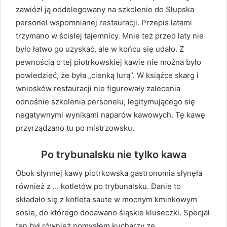
zawiózł ją oddelegowany na szkolenie do Słupska
personel wspomnianej restauracji. Przepis latami
trzymano w ścisłej tajemnicy. Mnie też przed laty nie
było łatwo go uzyskać, ale w końcu się udało. Z
pewnością o tej piotrkowskiej kawie nie można było
powiedzieć, że była „cienką lurą”. W książce skarg i
wniosków restauracji nie figurowały zalecenia
odnośnie szkolenia personelu, legitymującego się
negatywnymi wynikami naparów kawowych. Tę kawę
przyrządzano tu po mistrzowsku.
Po trybunalsku nie tylko kawa
Obok słynnej kawy piotrkowska gastronomia słynęła
również z … kotletów po trybunalsku. Danie to
składało się z kotleta saute w mocnym kminkowym
sosie, do którego dodawano śląskie kluseczki. Specjał
ten był również pomysłem kucharzy ze