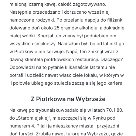
mieloną, czarną kawę, całość zagotowywano.
Następnie przecedzano i dorzucano wcześniej
namoczone rodzynki. Po przelaniu napoju do filiżanki
dolewano doń około 25 gramów alkoholu, a dokładnie
białej wódki. Specjał ten znany był podniebieniom
wszystkich smakoszy. Napisałam był, bo od lat nikt go
w Piotrkowie nie serwuje. Napój ten zniknął wraz z
dawną klientelą piotrkowskich restauracji. Dlaczego?
Odpowiedzi na to pytanie kilkanaście lat temu nie
potrafili udzielić nawet właściciele lokalu, w którym w
II połowie ubiegłego stulecia zaczęła się jego kariera.
Z Piotrkowa na Wybrzeże
Na kawę po trybunalskuwpadało się w latach 70. i 80.
do „Staromiejskiej”, mieszczącej się w Rynku pod
numerem 4. Pijali ją mieszkańcy miasta i przyjezdni
doń turyści. Zrobiła nawet furorę na Wybrzeżu, gdzie