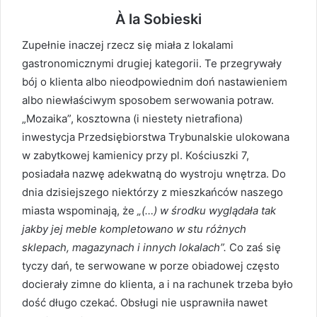
À la Sobieski
Zupełnie inaczej rzecz się miała z lokalami
gastronomicznymi drugiej kategorii. Te przegrywały
bój o klienta albo nieodpowiednim doń nastawieniem
albo niewłaściwym sposobem serwowania potraw.
„Mozaika”, kosztowna (i niestety nietrafiona)
inwestycja Przedsiębiorstwa Trybunalskie ulokowana
w zabytkowej kamienicy przy pl. Kościuszki 7,
posiadała nazwę adekwatną do wystroju wnętrza. Do
dnia dzisiejszego niektórzy z mieszkańców naszego
miasta wspominają, że
„(…) w środku wyglądała tak
jakby jej meble kompletowano w stu różnych
sklepach, magazynach i innych lokalach”.
Co zaś się
tyczy dań, te serwowane w porze obiadowej często
docierały zimne do klienta, a i na rachunek trzeba było
dość długo czekać. Obsługi nie usprawniła nawet