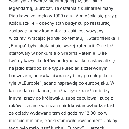
walczyła z również nieistniejącą już, acz jakże
legendarną, „Europą”. Ta ostatnia z kulinarnej mapy
Piotrkowa zniknęła w 1999 roku. A mieściła się przy pl.
Kościuszki 4 – obecny stan budynku po restauracji
zostawię tu bez komentarza. Jaki jest wszyscy
widzimy. Wracając jednak do tematu, i „Staromiejska” i
„Europa” były lokalami pierwszej kategorii. Obie też
startowały w konkursie o Srebrną Patelnię. O ile
twórcy kawy i kotletów po trybunalsku nastawiali się
na jadło staropolskie typu kulebiak z czerwonym
barszczem, polewka piwna czy bliny po chłopsku, o
tyle w „Europie” jadano naprawdę po europejsku. W
karcie dań restauracji można było znaleźć między
innymi zrazy po królewsku, zupę cebulową i zupę z
raków. Uznanie w oczach piotrkowian wzbudzał fakt,
że obiady wydawano tam od godziny 12:00, co w
mieście minionej epoki stanowiło ewenement. Jak by
tego było mało, szef kuchni „Europy” – Jarzęcki,