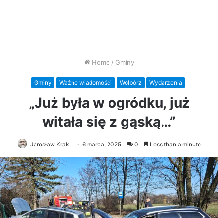
Home
/
Gminy
Gminy
Ważne wiadomości
Wolbórz
Wydarzenia
„Już była w ogródku, już
witała się z gąską…”
Jarosław Krak
6 marca, 2025
0
Less than a minute