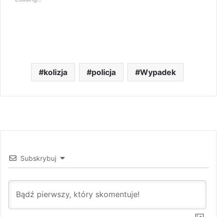
kolizja
policja
Wypadek
Subskrybuj