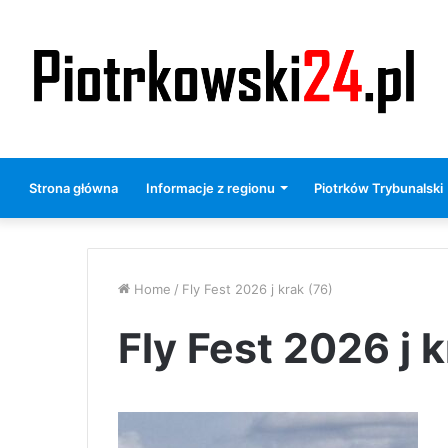
Strona główna
Informacje z regionu
Piotrków Trybunalski
Home
/
Fly Fest 2026 j krak (76)
Fly Fest 2026 j k