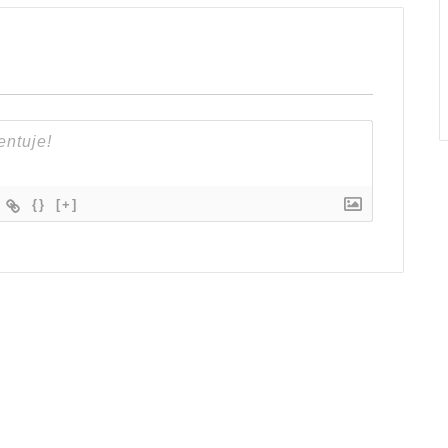
{}
[+]