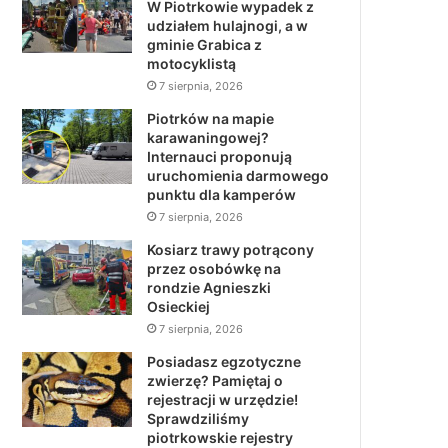
W Piotrkowie wypadek z
udziałem hulajnogi, a w
gminie Grabica z
motocyklistą
7 sierpnia, 2026
Piotrków na mapie
karawaningowej?
Internauci proponują
uruchomienia darmowego
punktu dla kamperów
7 sierpnia, 2026
Kosiarz trawy potrącony
przez osobówkę na
rondzie Agnieszki
Osieckiej
7 sierpnia, 2026
Posiadasz egzotyczne
zwierzę? Pamiętaj o
rejestracji w urzędzie!
Sprawdziliśmy
piotrkowskie rejestry