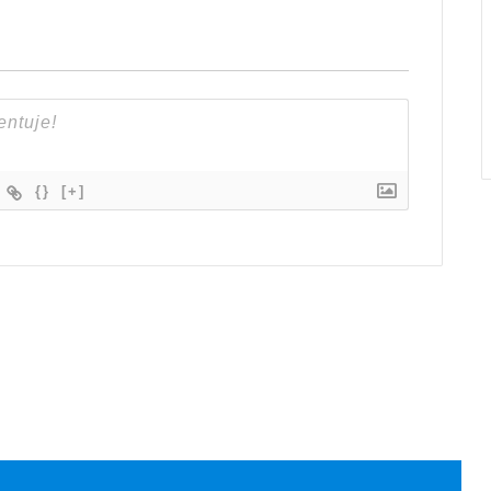
{}
[+]