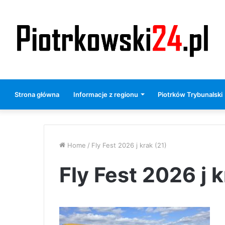
Strona główna
Informacje z regionu
Piotrków Trybunalski
Home
/
Fly Fest 2026 j krak (21)
Fly Fest 2026 j k