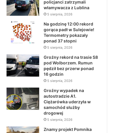
policjanci zatrzymali
włamywacza z Lublina
5 sierpnia, 2026
Na godzinę 12:00 rekord
gorąca padł w Sulejowie!
Termometry pokazały
ponad 37 stopni
5 sierpnia, 2026
Groźny rekord na trasie S8
pod Wolborzem. Rumun
pędził bez przerw ponad
16 godzin
5 sierpnia, 2026
Groźny wypadek na
autostradzie A1.
Ciężarówka uderzyła w
samochód służby
drogowej
5 sierpnia, 2026
Znamy projekt Pomnika