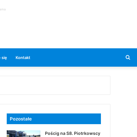
lama
Se
 się
Kontakt
for
Pozostałe
Pościg na S8. Piotrkowscy