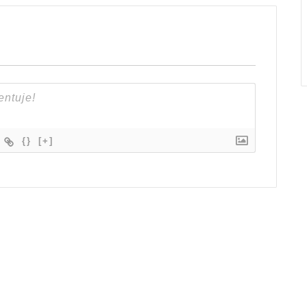
{}
[+]