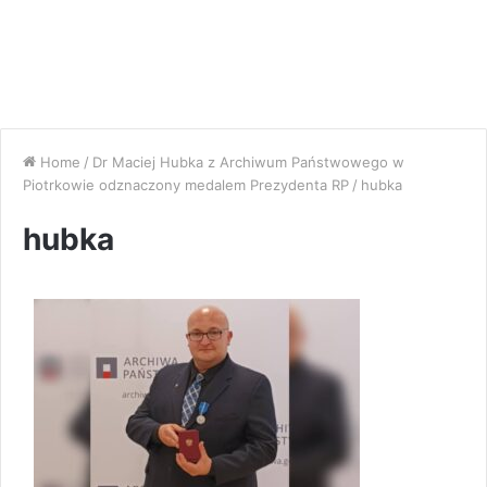
Home
/
Dr Maciej Hubka z Archiwum Państwowego w
Piotrkowie odznaczony medalem Prezydenta RP
/
hubka
hubka