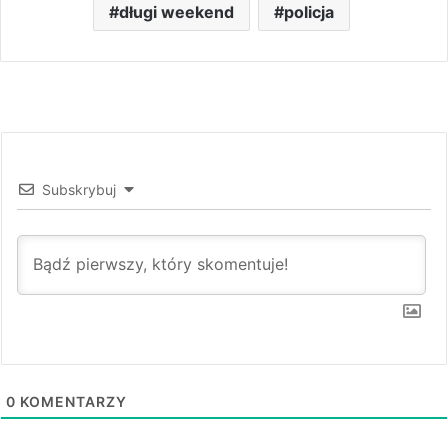
długi weekend
policja
Subskrybuj
0
KOMENTARZY