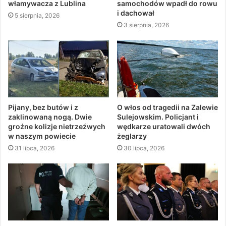
włamywacza z Lublina
samochodów wpadł do rowu
i dachował
5 sierpnia, 2026
3 sierpnia, 2026
Pijany, bez butów i z
O włos od tragedii na Zalewie
zaklinowaną nogą. Dwie
Sulejowskim. Policjant i
groźne kolizje nietrzeźwych
wędkarze uratowali dwóch
w naszym powiecie
żeglarzy
31 lipca, 2026
30 lipca, 2026