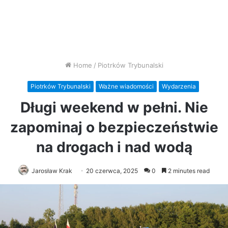
Home
/
Piotrków Trybunalski
Piotrków Trybunalski
Ważne wiadomości
Wydarzenia
Długi weekend w pełni. Nie
zapominaj o bezpieczeństwie
na drogach i nad wodą
Jarosław Krak
20 czerwca, 2025
0
2 minutes read