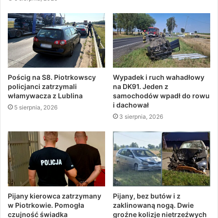
Pościg na S8. Piotrkowscy
Wypadek i ruch wahadłowy
policjanci zatrzymali
na DK91. Jeden z
włamywacza z Lublina
samochodów wpadł do rowu
i dachował
5 sierpnia, 2026
3 sierpnia, 2026
Pijany kierowca zatrzymany
Pijany, bez butów i z
w Piotrkowie. Pomogła
zaklinowaną nogą. Dwie
czujność świadka
groźne kolizje nietrzeźwych