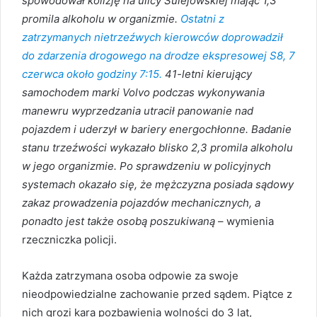
spowodował kolizję na ulicy Sulejowskiej mając 1,3
promila alkoholu w organizmie.
Ostatni z
zatrzymanych nietrzeźwych kierowców doprowadził
do zdarzenia drogowego na drodze ekspresowej S8, 7
czerwca około godziny 7:15.
41-letni kierujący
samochodem marki Volvo podczas wykonywania
manewru wyprzedzania utracił panowanie nad
pojazdem i uderzył w bariery energochłonne. Badanie
stanu trzeźwości wykazało blisko 2,3 promila alkoholu
w jego organizmie. Po sprawdzeniu w policyjnych
systemach okazało się, że mężczyzna posiada sądowy
zakaz prowadzenia pojazdów mechanicznych, a
ponadto jest także osobą poszukiwaną
– wymienia
rzeczniczka policji.
Każda zatrzymana osoba odpowie za swoje
nieodpowiedzialne zachowanie przed sądem. Piątce z
nich grozi kara pozbawienia wolności do 3 lat,