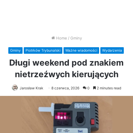
Home
/
Gminy
Gminy
Piotrków Trybunalski
Ważne wiadomości
Wydarzenia
Długi weekend pod znakiem
nietrzeźwych kierujących
Jarosław Krak
8 czerwca, 2026
0
2 minutes read