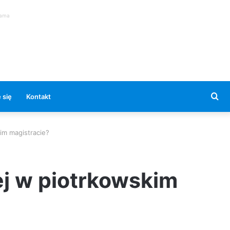
lama
Se
 się
Kontakt
for
im magistracie?
ej w piotrkowskim