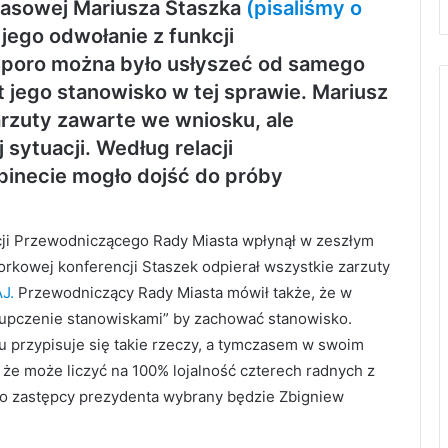
rasowej Mariusza Staszka
(pisaliśmy o
jego odwołanie z funkcji
sporo można było usłyszeć od samego
t jego stanowisko w tej sprawie. Mariusz
rzuty zawarte we wniosku, ale
 sytuacji. Według relacji
inecie mogło dojść do próby
cji Przewodniczącego Rady Miasta wpłynął w zeszłym
rkowej konferencji Staszek odpierał wszystkie zarzuty
J.
Przewodniczący Rady Miasta mówił także, że w
„kupczenie stanowiskami” by zachować stanowisko.
u przypisuje się takie rzeczy, a tymczasem w swoim
 że może liczyć na 100% lojalność czterech radnych z
ko zastępcy prezydenta wybrany będzie Zbigniew