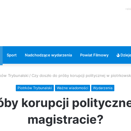
rek
Sport
Nadchodzące wydarzenia
Powiat Filmowy
Dzieje
rków Trybunalski
/
Czy doszło do próby korupcji politycznej w piotrkowsk
Piotrków Trybunalski
Ważne wiadomości
Wydarzenia
óby korupcji polityczn
magistracie?