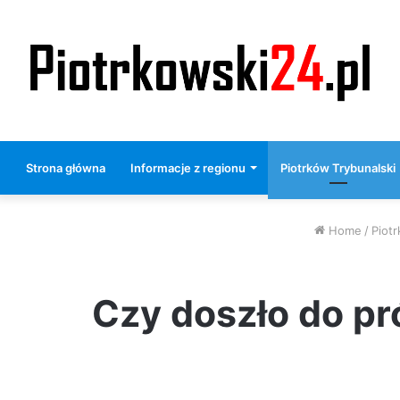
Strona główna
Informacje z regionu
Piotrków Trybunalski
Home
/
Piot
Czy doszło do pr