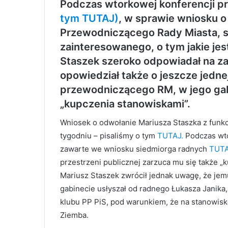
Podczas wtorkowej konferencji p
tym TUTAJ)
, w sprawie wniosku o 
Przewodniczącego Rady Miasta, 
zainteresowanego, o tym jakie jes
Staszek szeroko odpowiadał na za
opowiedział także o jeszcze jednej
przewodniczącego RM, w jego gab
„kupczenia stanowiskami”.
Wniosek o odwołanie Mariusza Staszka z funk
tygodniu – pisaliśmy o tym
TUTAJ.
Podczas wto
zawarte we wniosku siedmiorga radnych
TUTA
przestrzeni publicznej zarzuca mu się także 
Mariusz Staszek zwrócił jednak uwagę, że jem
gabinecie usłyszał od radnego Łukasza Janika,
klubu PP PiS, pod warunkiem, że na stanowis
Ziemba.