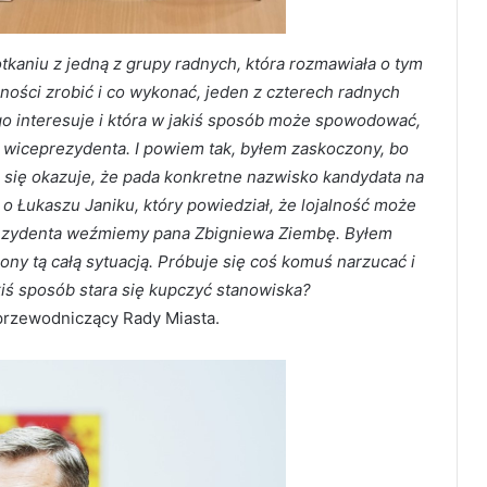
kaniu z jedną z grupy radnych, która rozmawiała o tym
ności zrobić i co wykonać, jeden z czterech radnych
 go interesuje i która w jakiś sposób może spowodować,
a wiceprezydenta. I powiem tak, byłem zaskoczony, bo
się okazuje, że pada konkretne nazwisko kandydata na
 o Łukaszu Janiku, który powiedział, że lojalność może
ezydenta weźmiemy pana Zbigniewa Ziembę. Byłem
y tą całą sytuacją. Próbuje się coś komuś narzucać i
kiś sposób stara się kupczyć stanowiska?
 przewodniczący Rady Miasta.