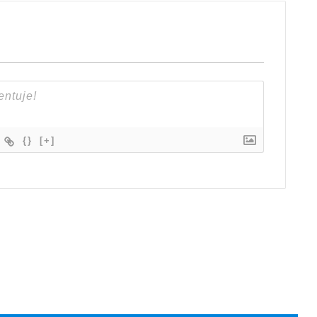
{}
[+]