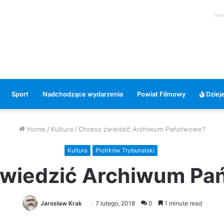
rek
Sport
Nadchodzące wydarzenia
Powiat Filmowy
Dzieje
Home
/
Kultura
/
Chcesz zwiedzić Archiwum Państwowe?
Kultura
Piotrków Trybunalski
zwiedzić Archiwum Pa
Jarosław Krak
7 lutego, 2018
0
1 minute read