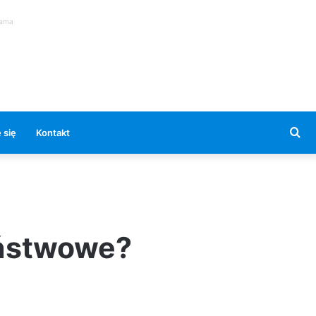
lama
Se
 się
Kontakt
for
ństwowe?