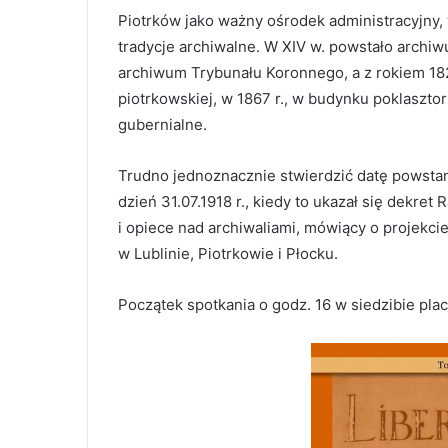
Piotrków jako ważny ośrodek administracyjny, 
tradycje archiwalne. W XIV w. powstało archi
archiwum Trybunału Koronnego, a z rokiem 18
piotrkowskiej, w 1867 r., w budynku poklasz
gubernialne.
Trudno jednoznacznie stwierdzić datę powstan
dzień 31.07.1918 r., kiedy to ukazał się dekr
i opiece nad archiwaliami, mówiący o projekc
w Lublinie, Piotrkowie i Płocku.
Początek spotkania o godz. 16 w siedzibie plac