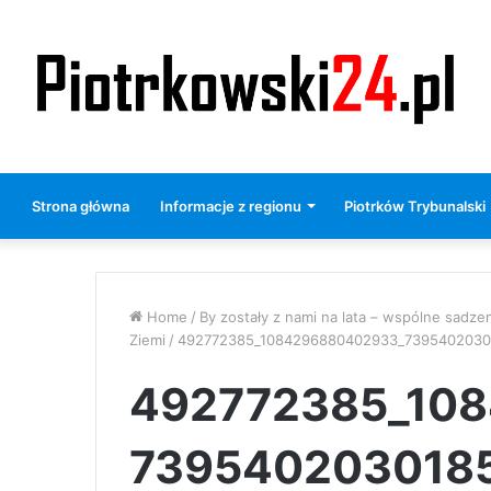
Strona główna
Informacje z regionu
Piotrków Trybunalski
Home
/
By zostały z nami na lata – wspólne sadz
Ziemi
/
492772385_1084296880402933_7395402030
492772385_10
739540203018