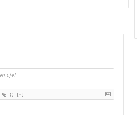
{}
[+]