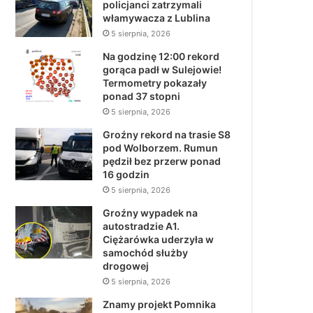
policjanci zatrzymali
włamywacza z Lublina
5 sierpnia, 2026
Na godzinę 12:00 rekord
gorąca padł w Sulejowie!
Termometry pokazały
ponad 37 stopni
5 sierpnia, 2026
Groźny rekord na trasie S8
pod Wolborzem. Rumun
pędził bez przerw ponad
16 godzin
5 sierpnia, 2026
Groźny wypadek na
autostradzie A1.
Ciężarówka uderzyła w
samochód służby
drogowej
5 sierpnia, 2026
Znamy projekt Pomnika