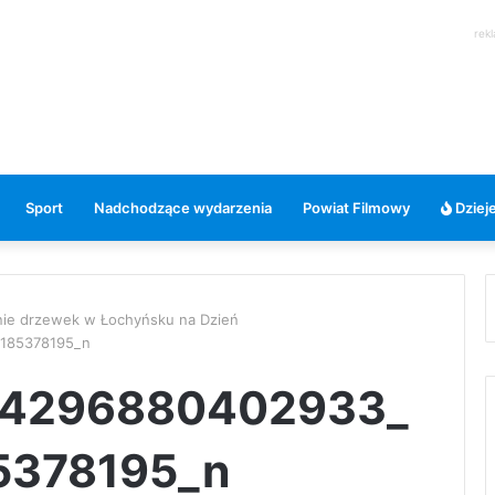
rek
Sport
Nadchodzące wydarzenia
Powiat Filmowy
Dzieje
enie drzewek w Łochyńsku na Dzień
185378195_n
84296880402933_
5378195_n