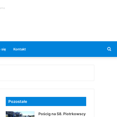
lama
Se
 się
Kontakt
for
Pozostałe
Pościg na S8. Piotrkowscy