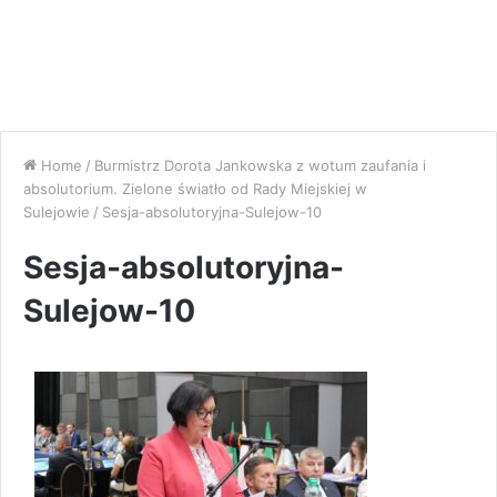
Home
/
Burmistrz Dorota Jankowska z wotum zaufania i
absolutorium. Zielone światło od Rady Miejskiej w
Sulejowie
/
Sesja-absolutoryjna-Sulejow-10
Sesja-absolutoryjna-
Sulejow-10