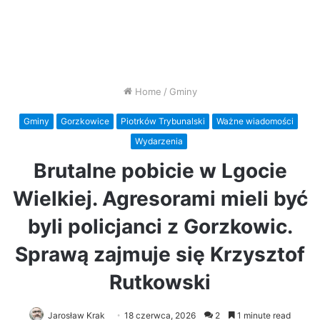
Home
/
Gminy
Gminy
Gorzkowice
Piotrków Trybunalski
Ważne wiadomości
Wydarzenia
Brutalne pobicie w Lgocie
Wielkiej. Agresorami mieli być
byli policjanci z Gorzkowic.
Sprawą zajmuje się Krzysztof
Rutkowski
Jarosław Krak
18 czerwca, 2026
2
1 minute read