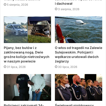
i dachował
5 sierpnia, 2026
3 sierpnia, 2026
Pijany, bez butów i z
O włos od tragedii na Zalewie
zaklinowaną nogą. Dwie
Sulejowskim. Policjant i
groźne kolizje nietrzeźwych
wędkarze uratowali dwóch
w naszym powiecie
żeglarzy
31 lipca, 2026
30 lipca, 2026
Policjanci zatrzymali 34-
Świętowali piotrkowscy