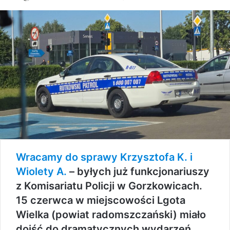
Wracamy do sprawy Krzysztofa K. i
Wiolety A.
– byłych już funkcjonariuszy
z Komisariatu Policji w Gorzkowicach.
15 czerwca w miejscowości Lgota
Wielka (powiat radomszczański) miało
dojść do dramatycznych wydarzeń.