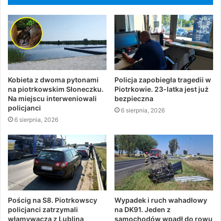
Kobieta z dwoma pytonami
Policja zapobiegła tragedii w
na piotrkowskim Słoneczku.
Piotrkowie. 23-latka jest już
Na miejscu interweniowali
bezpieczna
policjanci
6 sierpnia, 2026
6 sierpnia, 2026
Pościg na S8. Piotrkowscy
Wypadek i ruch wahadłowy
policjanci zatrzymali
na DK91. Jeden z
włamywacza z Lublina
samochodów wpadł do rowu