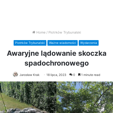
Home
/
Piotrków Trybunalski
Piotrków Trybunalski
Ważne wiadomości
Wydarzenia
Awaryjne lądowanie skoczka
spadochronowego
Jarosław Krak
18 lipca, 2023
0
1 minute read