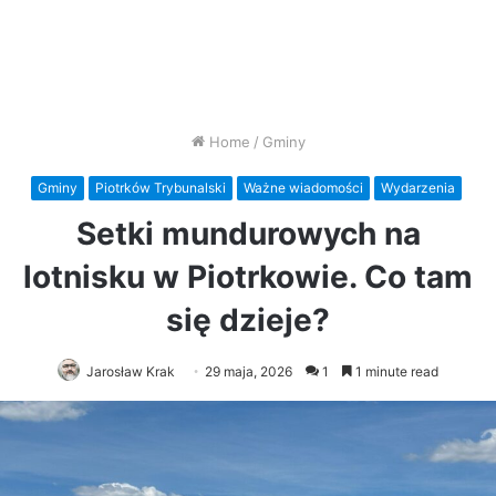
Home
/
Gminy
Gminy
Piotrków Trybunalski
Ważne wiadomości
Wydarzenia
Setki mundurowych na
lotnisku w Piotrkowie. Co tam
się dzieje?
Jarosław Krak
29 maja, 2026
1
1 minute read