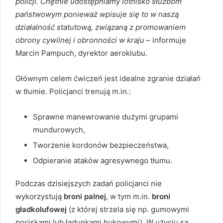
policji. Chętnie udostępniamy lotnisko służbom
państwowym ponieważ wpisuje się to w naszą
działalność statutową, związaną z promowaniem
obrony cywilnej i obronności w kraju
– informuje
Marcin Pampuch, dyrektor aeroklubu.
Głównym celem ćwiczeń jest idealne zgranie działań
w tłumie. Policjanci trenują m.in.:
Sprawne manewrowanie dużymi grupami
mundurowych,
Tworzenie kordonów bezpieczeństwa,
Odpieranie ataków agresywnego tłumu.
Podczas dzisiejszych zadań policjanci nie
wykorzystują
broni palnej
, w tym m.in.
broni
gładkolufowej
(z której strzela się np. gumowymi
pociskami lub ładunkami hukowymi). W użyciu są