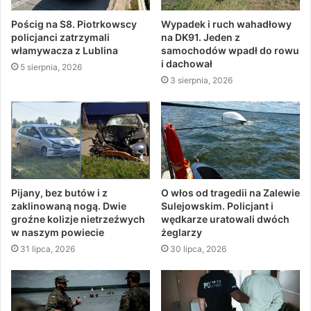
Pościg na S8. Piotrkowscy
Wypadek i ruch wahadłowy
policjanci zatrzymali
na DK91. Jeden z
włamywacza z Lublina
samochodów wpadł do rowu
i dachował
5 sierpnia, 2026
3 sierpnia, 2026
Pijany, bez butów i z
O włos od tragedii na Zalewie
zaklinowaną nogą. Dwie
Sulejowskim. Policjant i
groźne kolizje nietrzeźwych
wędkarze uratowali dwóch
w naszym powiecie
żeglarzy
31 lipca, 2026
30 lipca, 2026