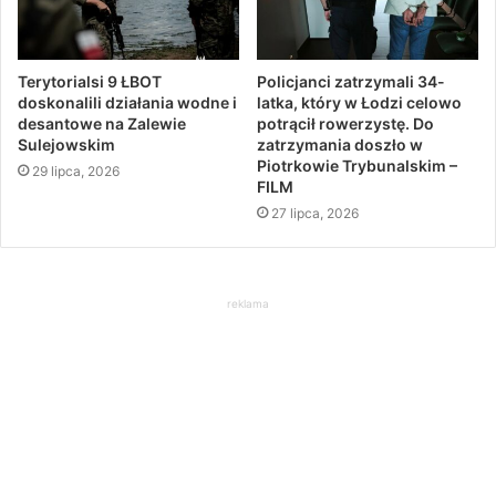
Terytorialsi 9 ŁBOT
Policjanci zatrzymali 34-
doskonalili działania wodne i
latka, który w Łodzi celowo
desantowe na Zalewie
potrącił rowerzystę. Do
Sulejowskim
zatrzymania doszło w
Piotrkowie Trybunalskim –
29 lipca, 2026
FILM
27 lipca, 2026
reklama