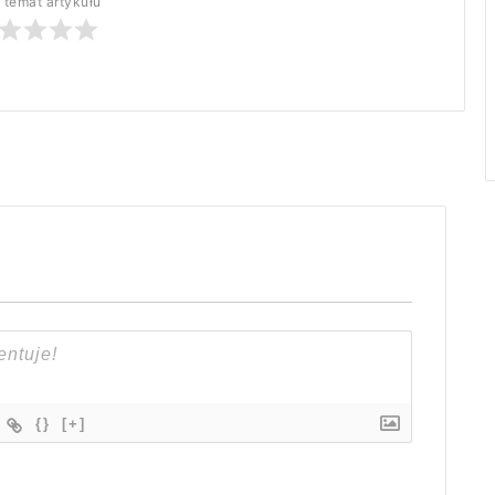
 temat artykułu
{}
[+]