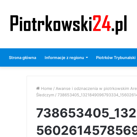
Strona główna
Informacje z regionu
Piotrków Trybunalski
Home
/
Awanse i odznaczenia w piotrkowskim Are
Śledczym
/
738653405_1321849096793334_1560261
738653405_132
5602614578569