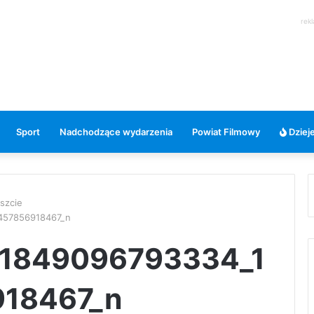
rek
Sport
Nadchodzące wydarzenia
Powiat Filmowy
Dzieje
szcie
457856918467_n
1849096793334_1
18467_n