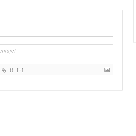
{}
[+]