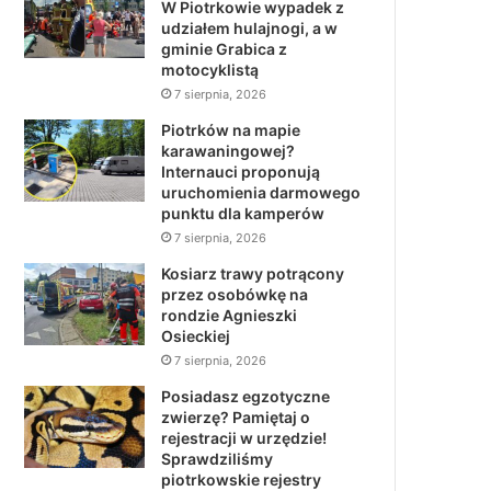
W Piotrkowie wypadek z
udziałem hulajnogi, a w
gminie Grabica z
motocyklistą
7 sierpnia, 2026
Piotrków na mapie
karawaningowej?
Internauci proponują
uruchomienia darmowego
punktu dla kamperów
7 sierpnia, 2026
Kosiarz trawy potrącony
przez osobówkę na
rondzie Agnieszki
Osieckiej
7 sierpnia, 2026
Posiadasz egzotyczne
zwierzę? Pamiętaj o
rejestracji w urzędzie!
Sprawdziliśmy
piotrkowskie rejestry