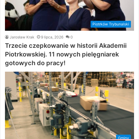
Piotrków Trybunalski
Jarosław Krak
9 lipca, 2026
0
Trzecie czepkowanie w historii Akademii
Piotrkowskiej. 11 nowych pielęgniarek
gotowych do pracy!
Gminy