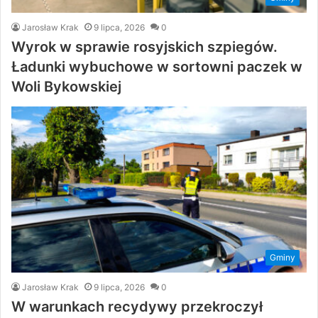
Jarosław Krak
9 lipca, 2026
0
Wyrok w sprawie rosyjskich szpiegów.
Ładunki wybuchowe w sortowni paczek w
Woli Bykowskiej
Gminy
Jarosław Krak
9 lipca, 2026
0
W warunkach recydywy przekroczył