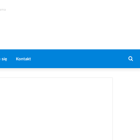
lama
Se
 się
Kontakt
for