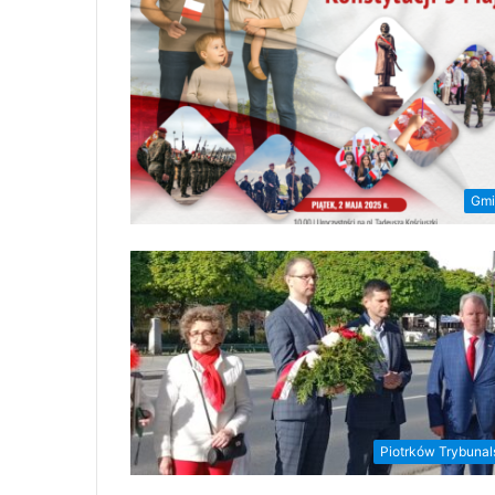
Gmi
Piotrków Trybunal