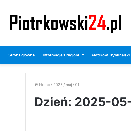
Strona główna
Informacje z regionu
Piotrków Trybunalski
Home
/
2025
/
maj
/
01
Dzień:
2025-05