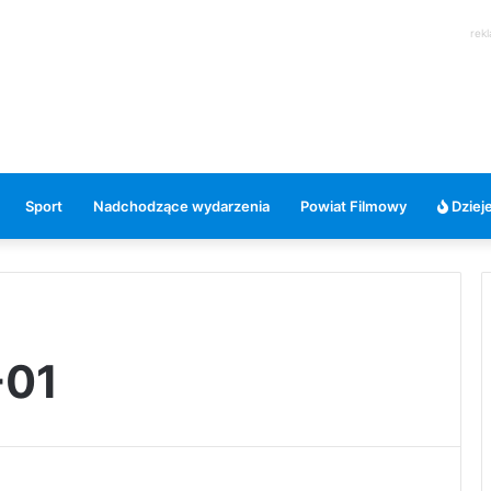
rek
Sport
Nadchodzące wydarzenia
Powiat Filmowy
Dzieje
-01