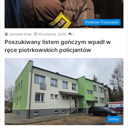
Piotrków Trybunalski
Jarosław Krak
16 kwietnia, 2025
1
Poszukiwany listem gończym wpadł w
ręce piotrkowskich policjantów
Gminy