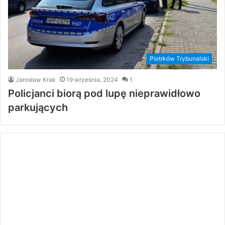
Piotrków Trybunalski
Jarosław Krak
19 września, 2024
1
Policjanci biorą pod lupę nieprawidłowo
parkujących