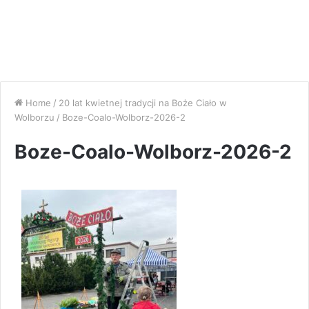
Home
/
20 lat kwietnej tradycji na Boże Ciało w
Wolborzu
/
Boze-Coalo-Wolborz-2026-2
Boze-Coalo-Wolborz-2026-2