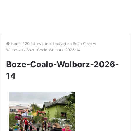
Home
/
20 lat kwietnej tradycji na Boże Ciało w
Wolborzu
/
Boze-Coalo-Wolborz-2026-14
Boze-Coalo-Wolborz-2026-
14