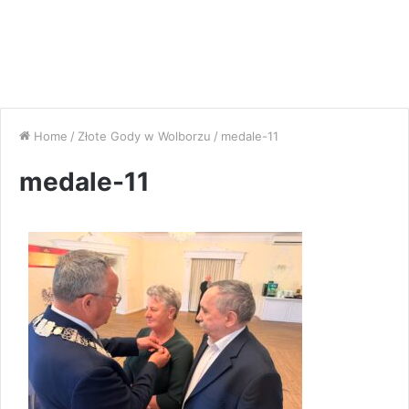
Home
/
Złote Gody w Wolborzu
/
medale-11
medale-11