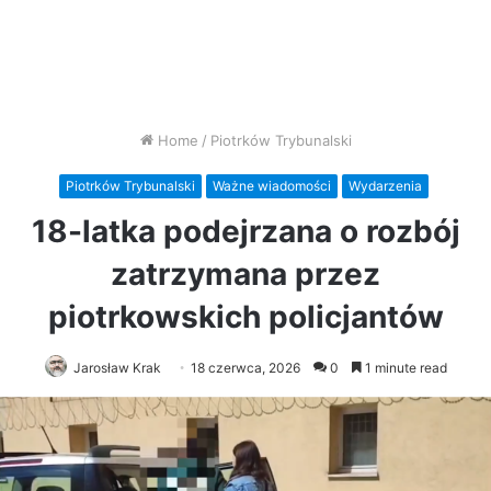
Home
/
Piotrków Trybunalski
Piotrków Trybunalski
Ważne wiadomości
Wydarzenia
18-latka podejrzana o rozbój
zatrzymana przez
piotrkowskich policjantów
Jarosław Krak
18 czerwca, 2026
0
1 minute read