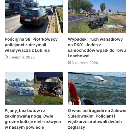
Pościg na S8. Piotrkowscy
Wypadek i ruch wahadłowy
policjanci zatrzymali
na DK91. Jeden z
włamywacza z Lublina
samochodów wpadł do rowu
i dachował
5 sierpnia, 2026
3 sierpnia, 2026
Pijany, bez butów i z
O włos od tragedii na Zalewie
zaklinowaną nogą. Dwie
Sulejowskim. Policjant i
groźne kolizje nietrzeźwych
wędkarze uratowali dwóch
w naszym powiecie
żeglarzy