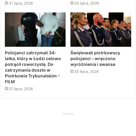
31 lipca, 2026
30 lipca, 2026
Policjanci zatrzymali 34-
Świętowali piotrkowscy
latka, który w Łodzi celowo
policjanci – wręczono
potrącił rowerzystę. Do
wyróżnienia i awanse
zatrzymania doszło w
20 lipca, 2026
Piotrkowie Trybunalskim –
FILM
27 lipca, 2026
reklama