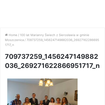
Home
/
100 lat Marianny Świech z Sierosławia w gminie
Moszczenica
/
709737259_1456247149882036_26927162286695
1717_n
709737259_1456247149882
036_269271622866951717_n