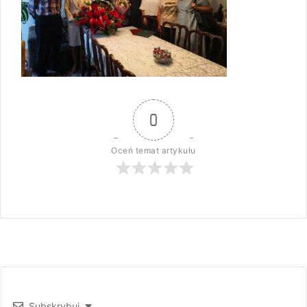
0
Oceń temat artykułu
Subskrybuj