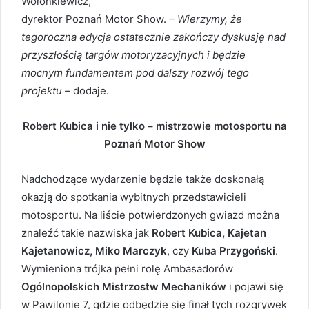
Wołonkiewicz,
dyrektor Poznań Motor Show.
– Wierzymy, że
tegoroczna edycja ostatecznie zakończy dyskusję nad
przyszłością targów motoryzacyjnych i będzie
mocnym fundamentem pod dalszy rozwój tego
projektu –
dodaje.
Robert Kubica i nie tylko – mistrzowie motosportu na
Poznań Motor Show
Nadchodzące wydarzenie będzie także doskonałą
okazją do spotkania wybitnych przedstawicieli
motosportu. Na liście potwierdzonych gwiazd można
znaleźć takie nazwiska jak
Robert Kubica,
Kajetan
Kajetanowicz, Miko Marczyk
, czy
Kuba Przygoński
.
Wymieniona trójka pełni rolę Ambasadorów
Ogólnopolskich Mistrzostw Mechaników
i pojawi się
w Pawilonie 7, gdzie odbędzie się finał tych rozgrywek