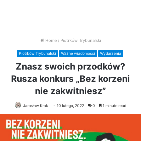
Home
/
Piotrków Trybunalski
Piotrków Trybunalski
Ważne wiadomości
Wydarzenia
Znasz swoich przodków?
Rusza konkurs „Bez korzeni
nie zakwitniesz”
Jarosław Krak
10 lutego, 2022
0
1 minute read