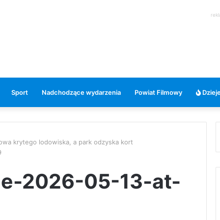
rek
Sport
Nadchodzące wydarzenia
Powiat Filmowy
Dzieje
wa krytego lodowiska, a park odzyska kort
9
e-2026-05-13-at-