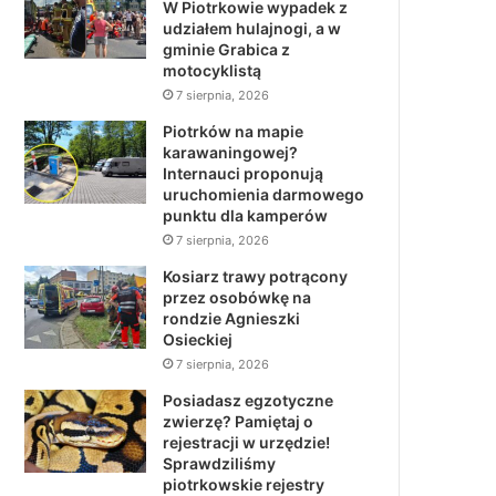
W Piotrkowie wypadek z
udziałem hulajnogi, a w
gminie Grabica z
motocyklistą
7 sierpnia, 2026
Piotrków na mapie
karawaningowej?
Internauci proponują
uruchomienia darmowego
punktu dla kamperów
7 sierpnia, 2026
Kosiarz trawy potrącony
przez osobówkę na
rondzie Agnieszki
Osieckiej
7 sierpnia, 2026
Posiadasz egzotyczne
zwierzę? Pamiętaj o
rejestracji w urzędzie!
Sprawdziliśmy
piotrkowskie rejestry