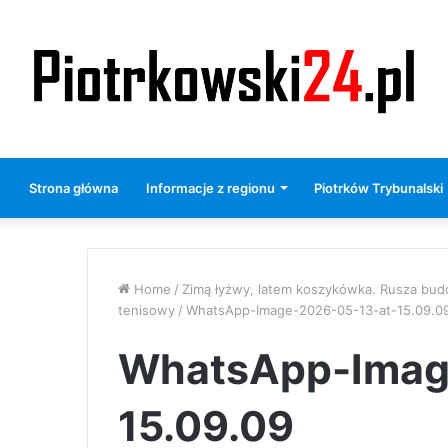
Strona główna
Informacje z regionu
Piotrków Trybunalski
Home
/
Zimą łyżwy, latem koszykówka. Rusza budo
tenisowy
/
WhatsApp-Image-2026-05-13-at-15.09.0
WhatsApp-Imag
15.09.09