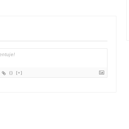
{}
[+]