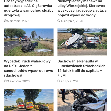
Groźny wypadek na
Niebezpieczny manewr na
autostradzie A1. Ciężarówka
ulicy Wierzejskiej. Kierowca
uderzyła w samochód służby
wyskoczył jadącego z auta, a
drogowej
pojazd wpadł do wody
5 sierpnia, 2026
4 sierpnia, 2026
Wypadek i ruch wahadłowy
Dachowanie Renaulta w
na DK91. Jeden z
Lutosławicach Szlacheckich.
samochodów wpadł do rowu
14-latek trafił do szpitala –
i dachował
FILM
3 sierpnia, 2026
28 lipca, 2026