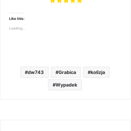
Like this:
Loading...
dw743
Grabica
kolizja
Wypadek